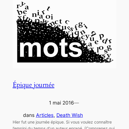
Épique journée
1 mai 2016
—
dans
Articles
, 
Death Wish
Hier fut une journée épique. Si vous voulez connaître
l’emploi du temps d’un auteur enragé. (Comprenez qui