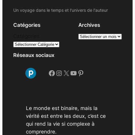
Un voyage dans le temps et l'univers de l'auteur
Catégories
Archives
A
Catégories
r
c
Réseaux sociaux
h
i
Facebook
Instagram
X
YouTube
Pinterest
v
e
s
Le monde est binaire, mais la
vérité est entre les deux, c’est ce
qui rend la vie si complexe à
comprendre.