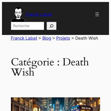
Aller
au
Franck Labat
contenu
Rechercher
Franck Labat
>
Blog
>
Projets
>
Death Wish
Catégorie :
Death
Wish