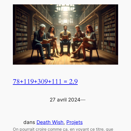
78+119+309+111 = 2.9
27 avril 2024
—
dans
Death Wish
, 
Projets
On pourrait croire comme ça, en voyant ce titre, que