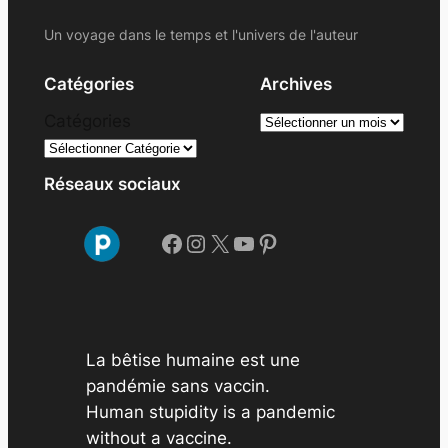
Un voyage dans le temps et l'univers de l'auteur
Catégories
Archives
A
Catégories
r
c
Réseaux sociaux
h
i
Facebook
Instagram
X
YouTube
Pinterest
v
e
s
La bêtise humaine est une
pandémie sans vaccin.
Human stupidity is a pandemic
without a vaccine.