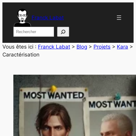
Aller
au
Franck Labat
contenu
Rechercher
Vous êtes ici :
Franck Labat
>
Blog
>
Projets
>
Kara
>
Caractérisation