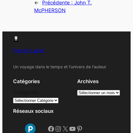
←
Précédente :
John T.
McPHERSON
Franck Labat
Un voyage dans le temps et l'univers de l'auteur
Catégories
Archives
A
Catégories
r
c
Réseaux sociaux
h
i
Facebook
Instagram
X
YouTube
Pinterest
v