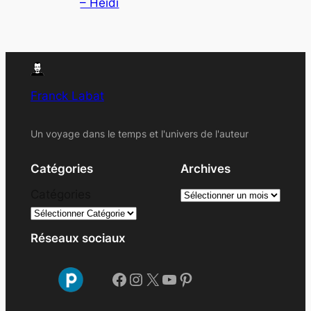
– Heidi
Franck Labat
Un voyage dans le temps et l'univers de l'auteur
Catégories
Archives
A
Catégories
r
c
Réseaux sociaux
h
i
Facebook
Instagram
X
YouTube
Pinterest
v
e