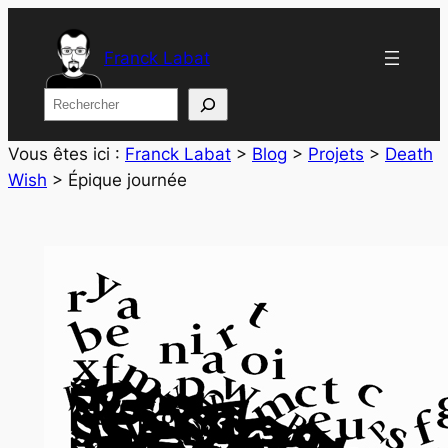
Aller
au
Franck Labat
contenu
Rechercher
Vous êtes ici :
Franck Labat
>
Blog
>
Projets
>
Death
Wish
>
Épique journée