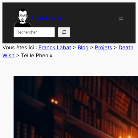
Aller
au
Franck Labat
contenu
Rechercher
Vous êtes ici :
Franck Labat
>
Blog
>
Projets
>
Death
Wish
>
Tel le Phénix