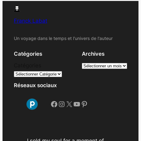
Franck Labat
Un voyage dans le temps et l'univers de l'auteur
Catégories
Archives
A
Catégories
r
c
Réseaux sociaux
h
i
Facebook
Instagram
X
YouTube
Pinterest
v
e
s
I sold my soul for a moment of