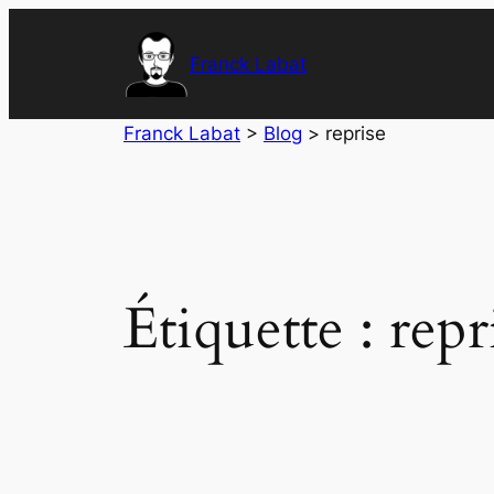
Aller
au
Franck Labat
contenu
Franck Labat
>
Blog
>
reprise
Étiquette :
repr