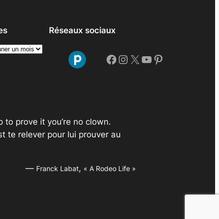
es
Réseaux sociaux
Facebook
Instagram
X
YouTube
Pinterest
p to prove it you’re no clown.
st te relever pour lui prouver au
—
,
Franck Labat
« A Rodeo Life »