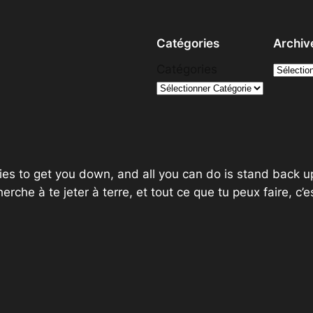
Catégories
Archiv
A
Catégories
r
c
h
i
v
tries to get you down, and all you can do is stand back u
e
herche à te jeter à terre, et tout ce que tu peux faire, c’e
s