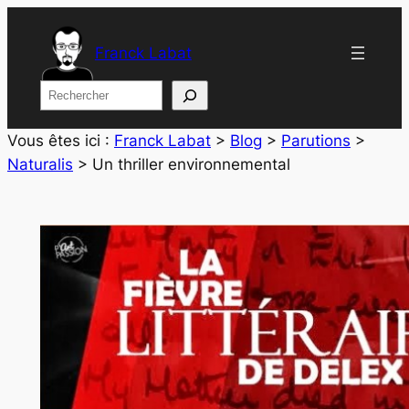
Aller
au
Franck Labat
contenu
Rechercher
Vous êtes ici :
Franck Labat
>
Blog
>
Parutions
>
Naturalis
>
Un thriller environnemental