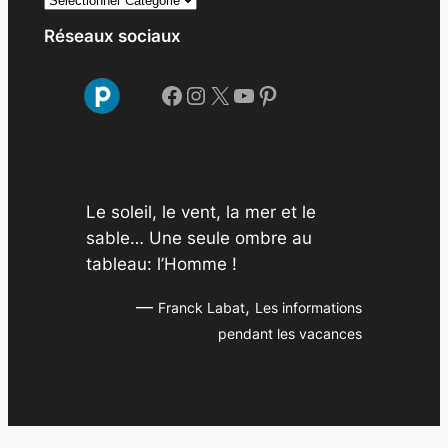
c
Réseaux sociaux
h
i
Facebook
Instagram
X
YouTube
Pinterest
v
e
s
Le soleil, le vent, la mer et le
sable… Une seule ombre au
tableau: l’Homme !
—
,
Franck Labat
Les informations
pendant les vacances