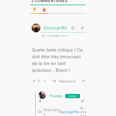
2
COMMENTAIRES
Escrocgriffe
12 années il y a
Quelle belle critique ! Ca
doit être très émouvant
de la lire en tant
qu’auteur… Bravo !
0
Répondre
Franck
Auteur
12
Répondre
Escrocgriffe
années
à
il y a