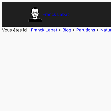
Aller
au
Franck Labat
contenu
Vous êtes ici :
Franck Labat
>
Blog
>
Parutions
>
Natur