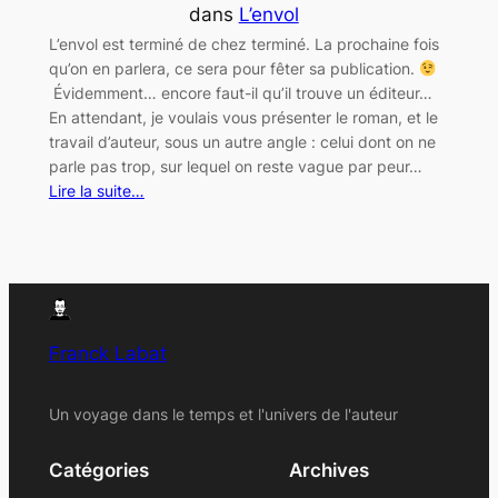
dans
L’envol
L’envol est terminé de chez terminé. La prochaine fois
qu’on en parlera, ce sera pour fêter sa publication.
Évidemment… encore faut-il qu’il trouve un éditeur…
En attendant, je voulais vous présenter le roman, et le
travail d’auteur, sous un autre angle : celui dont on ne
parle pas trop, sur lequel on reste vague par peur…
Lire la suite…
Franck Labat
Un voyage dans le temps et l'univers de l'auteur
Catégories
Archives