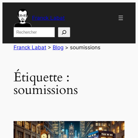
Aller
au
Franck Labat
contenu
Rechercher
Franck Labat
>
Blog
>
soumissions
Étiquette :
soumissions