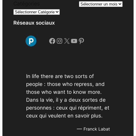
A
Catégories
r
c
Réseaux sociaux
h
i
Facebook
Instagram
X
YouTube
Pinterest
v
e
s
In life there are two sorts of
people : those who repress, and
those who want to know more.
Dans la vie, il y a deux sortes de
personnes : ceux qui répriment, et
ceux qui veulent en savoir plus.
—
Franck Labat