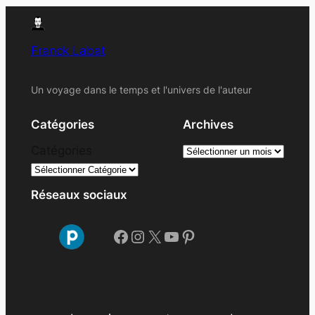
Franck Labat
Un voyage dans le temps et l'univers de l'auteur
Catégories
Archives
A
Catégories
r
c
Réseaux sociaux
h
i
Facebook
Instagram
X
YouTube
Pinterest
v
e
s