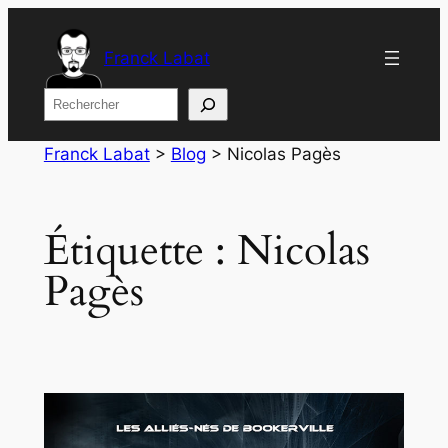
Aller
au
Franck Labat
contenu
Rechercher
Franck Labat
>
Blog
>
Nicolas Pagès
Étiquette :
Nicolas
Pagès