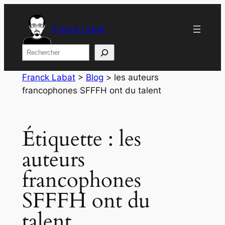
Aller
au
Franck Labat
contenu
Rechercher
Franck Labat
>
Blog
>
les auteurs
francophones SFFFH ont du talent
Étiquette :
les
auteurs
francophones
SFFFH ont du
talent