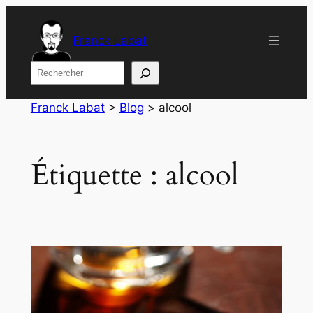
Aller
au
Franck Labat
contenu
Rechercher
Franck Labat
>
Blog
>
alcool
Étiquette :
alcool