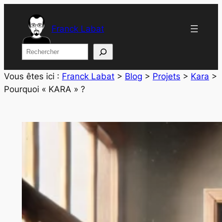
Aller
au
Franck Labat
contenu
Rechercher
Vous êtes ici :
Franck Labat
>
Blog
>
Projets
>
Kara
>
Pourquoi « KARA » ?