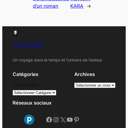
d’un roman
KARA
→
Franck Labat
Un voyage dans le temps et l'univers de l'auteur
Catégories
Archives
A
Catégories
r
c
Réseaux sociaux
h
i
Facebook
Instagram
X
YouTube
Pinterest
v