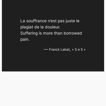
e
s
La souffrance n’est pas juste le
plagiat de la douleur.
Suffering is more than borrowed
pain.
—
,
Franck Labat
« S e S »