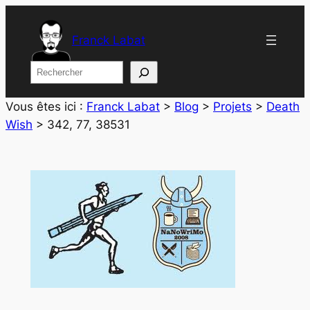
Aller
au
Franck Labat
contenu
Rechercher
Vous êtes ici :
Franck Labat
>
Blog
>
Projets
>
Death
Wish
>
342, 77, 38531