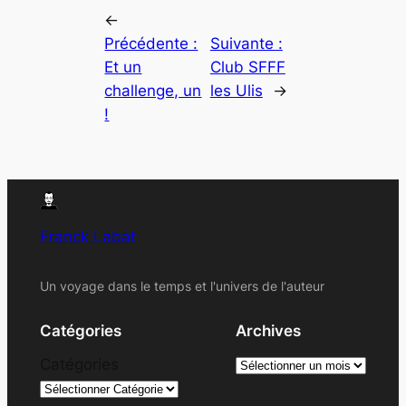
←
Précédente :
Suivante :
Et un
Club SFFF
challenge, un
les Ulis
→
!
Franck Labat
Un voyage dans le temps et l'univers de l'auteur
Catégories
Archives
A
Catégories
r