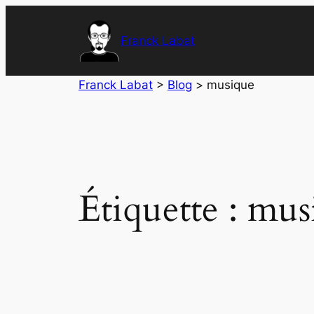
Aller
au
Franck Labat
contenu
Franck Labat
>
Blog
>
musique
Étiquette :
mus