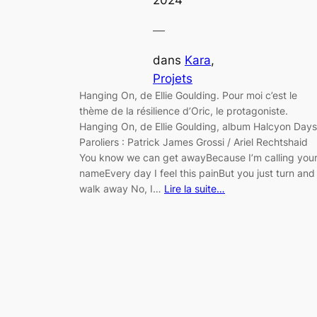
—
dans
Kara
, 
Projets
Hanging On, de Ellie Goulding. Pour moi c’est le
thème de la résilience d’Oric, le protagoniste.
Hanging On, de Ellie Goulding, album Halcyon Days
Paroliers : Patrick James Grossi / Ariel Rechtshaid
You know we can get awayBecause I’m calling you
nameEvery day I feel this painBut you just turn and
walk away No, I…
Lire la suite…