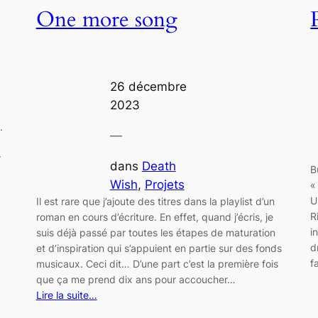
One more song
26 décembre
2023
.
—
r
dans
Death
B
Wish
, 
Projets
«
U
Il est rare que j’ajoute des titres dans la playlist d’un
R
roman en cours d’écriture. En effet, quand j’écris, je
i
suis déjà passé par toutes les étapes de maturation
d
et d’inspiration qui s’appuient en partie sur des fonds
f
musicaux. Ceci dit… D’une part c’est la première fois
que ça me prend dix ans pour accoucher…
Lire la suite…