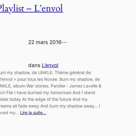
Playlist – L’envol
22 mars 2016
—
dans
L’envol
urn my shadow, de UNKLE. Thème général de
 l’envol » pour tous les Novae. Burn my shadow, de
NKLE, album War stories. Parolier : James Lavelle &
ich File I have burned my tomorrows And I stand
nside today At the edge of the future And my
reams all fade away And burn my shadow away… I
aced my…
Lire la suite…