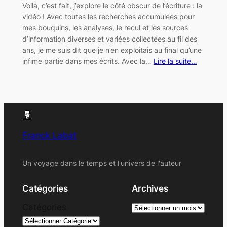
Voilà, c’est fait, j’explore le côté obscur de l’écriture : la
vidéo ! Avec toutes les recherches accumulées pour
mes bouquins, les analyses, le recul et les sources
d’information diverses et variées collectées au fil des
ans, je me suis dit que je n’en exploitais au final qu’une
infime partie dans mes écrits. Avec la…
Lire la suite…
Franck Labat
Un voyage dans le temps et l'univers de l'auteur
Catégories
Archives
A
Catégories
r