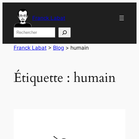
Aller
au
Franck Labat
contenu
Rechercher
Franck Labat
>
Blog
>
humain
Étiquette :
humain