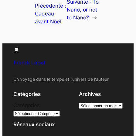
Suivante :
To
Précédente :
Nano, or not
Cadeau
to Nano?
→
avant Noël
Franck Labat
Un voyage dans le temps et l'univers de l'auteur
Catégories
Archives
A
Catégories
r
c
Réseaux sociaux
h