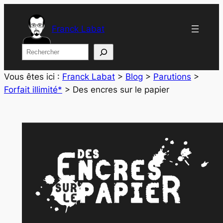
Aller
au
Franck Labat
contenu
Rechercher
Vous êtes ici :
Franck Labat
>
Blog
>
Parutions
>
Forfait illimité*
>
Des encres sur le papier