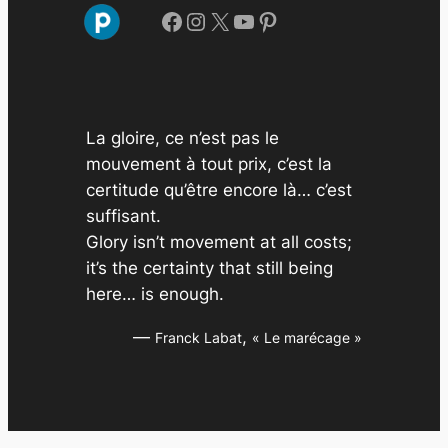
i
Facebook
Instagram
X
YouTube
Pinterest
v
e
s
La gloire, ce n’est pas le
mouvement à tout prix, c’est la
certitude qu’être encore là… c’est
suffisant.
Glory isn’t movement at all costs;
it’s the certainty that still being
here… is enough.
—
,
Franck Labat
« Le marécage »