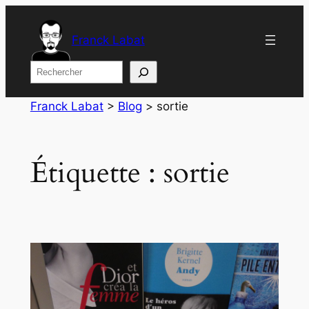
Aller
au
Franck Labat
contenu
Rechercher
Franck Labat
>
Blog
>
sortie
Étiquette :
sortie