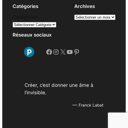
Catégories
Archives
A
Catégories
r
c
Réseaux sociaux
h
i
Facebook
Instagram
X
YouTube
Pinterest
v
e
s
Créer, c’est donner une âme à
l’invisible.
—
Franck Labat