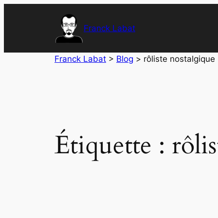
Aller
au
Franck Labat
contenu
Franck Labat
>
Blog
>
rôliste nostalgique 
Étiquette :
rôli