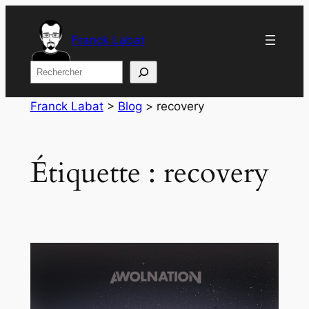
Aller
au
Franck Labat
contenu
Rechercher
Franck Labat
>
Blog
>
recovery
Étiquette :
recovery