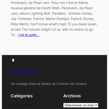
Pendulum, de Pearl Jam. Pour moi c’est le thème
musical général de Death Wish. Pendulum, de Pearl
Jam, album Lighting Bolt. Paroliers : Andrew Hurley,
Joe Trohman, Patrick Martin Stumph, Patrick Stump,
Pete Wentz Can’t know what’s high Til you been down
so low The future’s bright Lit up with no where to go
To…
Lire la suite…
Franck Labat
Un voyage dans le temps et l'univers de l'auteur
Catégories
Archives
A
Catégories