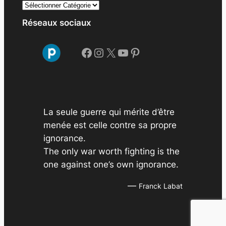
r
c
Réseaux sociaux
h
i
Facebook
Instagram
X
YouTube
Pinterest
v
e
s
La seule guerre qui mérite d’être
menée est celle contre sa propre
ignorance.
The only war worth fighting is the
one against one’s own ignorance.
—
Franck Labat