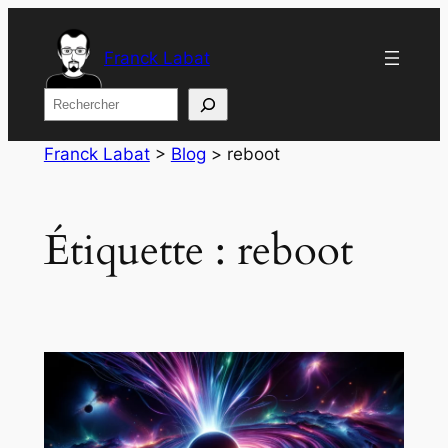
Aller
au
Franck Labat
contenu
Rechercher
Franck Labat
>
Blog
>
reboot
Étiquette :
reboot