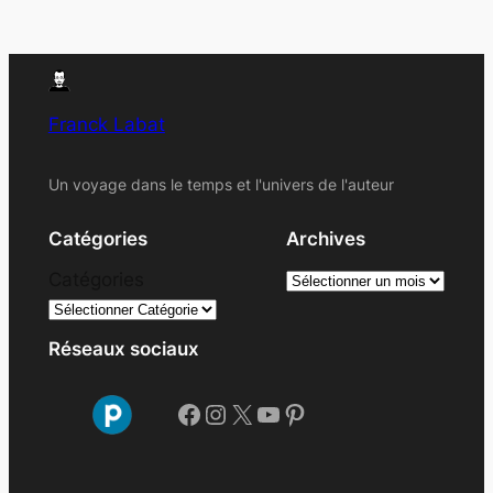
Franck Labat
Un voyage dans le temps et l'univers de l'auteur
Catégories
Archives
A
Catégories
r
c
Réseaux sociaux
h
i
Facebook
Instagram
X
YouTube
Pinterest
v
e
s