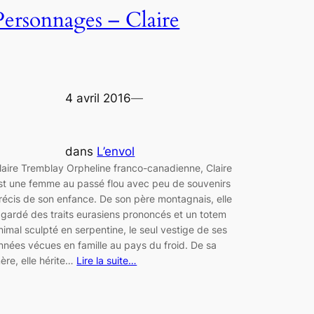
Personnages – Claire
4 avril 2016
—
dans
L’envol
laire Tremblay Orpheline franco-canadienne, Claire
st une femme au passé flou avec peu de souvenirs
récis de son enfance. De son père montagnais, elle
 gardé des traits eurasiens prononcés et un totem
nimal sculpté en serpentine, le seul vestige de ses
nnées vécues en famille au pays du froid. De sa
ère, elle hérite…
Lire la suite…