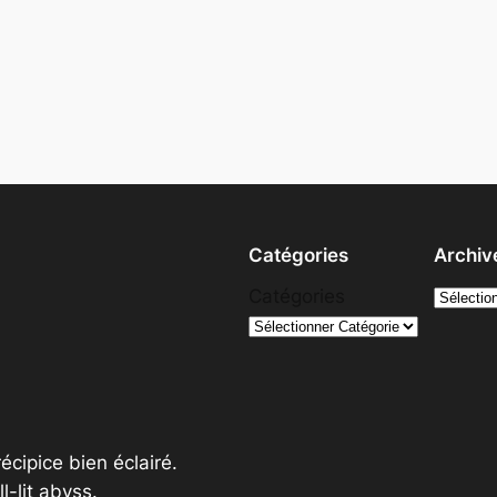
Catégories
Archiv
A
Catégories
r
c
h
i
v
écipice bien éclairé.
e
l-lit abyss.