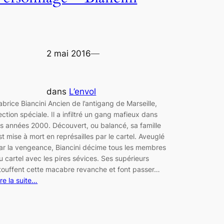
2 mai 2016
—
dans
L’envol
abrice Biancini Ancien de l’antigang de Marseille,
ection spéciale. Il a infiltré un gang mafieux dans
es années 2000. Découvert, ou balancé, sa famille
st mise à mort en représailles par le cartel. Aveuglé
ar la vengeance, Biancini décime tous les membres
u cartel avec les pires sévices. Ses supérieurs
touffent cette macabre revanche et font passer…
ire la suite…