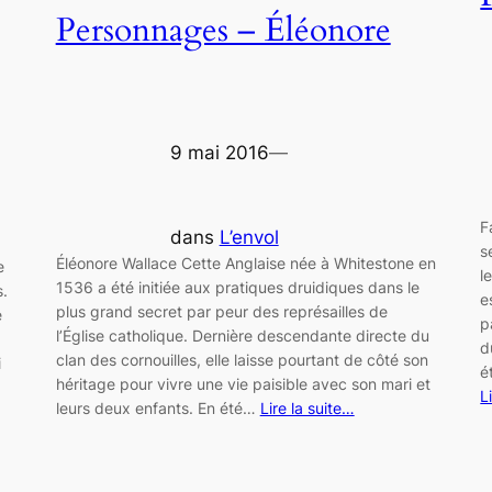
Personnages – Éléonore
9 mai 2016
—
F
dans
L’envol
s
Éléonore Wallace Cette Anglaise née à Whitestone en
e
l
1536 a été initiée aux pratiques druidiques dans le
s.
e
plus grand secret par peur des représailles de
e
p
l’Église catholique. Dernière descendante directe du
d
clan des cornouilles, elle laisse pourtant de côté son
i
é
héritage pour vivre une vie paisible avec son mari et
L
leurs deux enfants. En été…
Lire la suite…