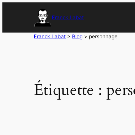
Aller
au
Franck Labat
contenu
Franck Labat
>
Blog
>
personnage
Étiquette :
per