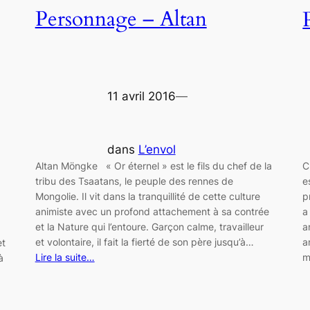
Personnage – Altan
11 avril 2016
—
dans
L’envol
Altan Möngke « Or éternel » est le fils du chef de la
C
tribu des Tsaatans, le peuple des rennes de
e
Mongolie. Il vit dans la tranquillité de cette culture
p
animiste avec un profond attachement à sa contrée
a
et la Nature qui l’entoure. Garçon calme, travailleur
a
et volontaire, il fait la fierté de son père jusqu’à…
a
et
Lire la suite…
m
à