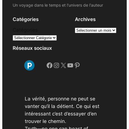
Un voyage dans le temps et l'univers de l'auteur
Catégories
Archives
A
Catégories
r
c
Réseaux sociaux
h
i
Facebook
Instagram
X
YouTube
Pinterest
v
e
s
La vérité, personne ne peut se
vanter qu’il la détient. Ce qui est
intéressant c’est d’essayer d’en
trouver le chemin.
Truth—no one can boast of