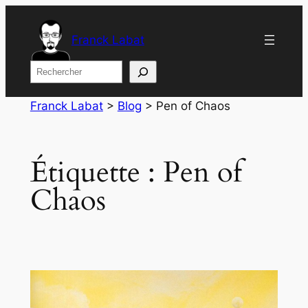
Aller
au
Franck Labat
contenu
Rechercher
Franck Labat
>
Blog
>
Pen of Chaos
Étiquette :
Pen of
Chaos