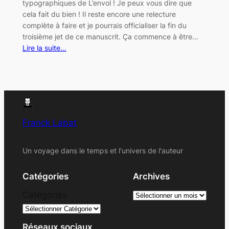
typographiques de L’envol ! Je peux vous dire que
cela fait du bien ! Il reste encore une relecture
complète à faire et je pourrais officialiser la fin du
troisième jet de ce manuscrit. Ça commence à être…
Lire la suite…
Franck Labat
Un voyage dans le temps et l'univers de l'auteur
Catégories
Archives
A
Catégories
r
c
Réseaux sociaux