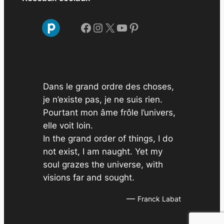
h
i
Facebook
Instagram
X
YouTube
Pinterest
v
e
s
Dans le grand ordre des choses,
je n’existe pas, je ne suis rien.
Pourtant mon âme frôle l’univers,
elle voit loin.
In the grand order of things, I do
not exist, I am naught. Yet my
soul grazes the universe, with
visions far and sought.
—
Franck Labat