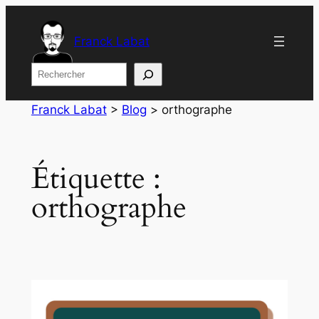
Aller
au
Franck Labat
contenu
Rechercher
Franck Labat
>
Blog
>
orthographe
Étiquette :
orthographe