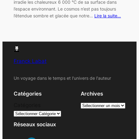
irradie les chaleureux 6 000 °C de sa surface dans
l’espace environnant. Le cosmos n’est pas toujours
l’étendue sombre et glacée que notre…
Lire la suite…
Franck Labat
Un voyage dans le temps et l'univers de l'auteur
Catégories
Archives
A
Catégories
r
c
Réseaux sociaux
h
i