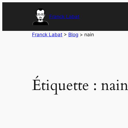
Aller
au
Franck Labat
contenu
Franck Labat
>
Blog
>
nain
Étiquette :
nai