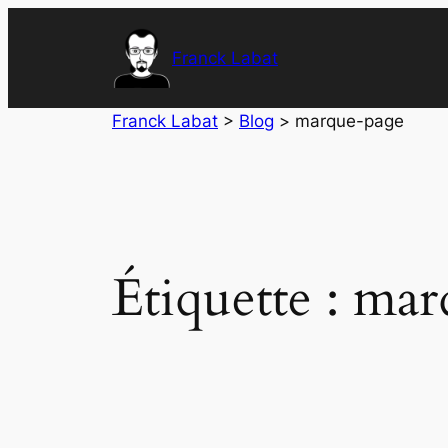
Aller
au
Franck Labat
contenu
Franck Labat
>
Blog
>
marque-page
Étiquette :
mar