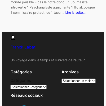
monde paisible – pas le notre donc… 1 Journaliste
introvertie 1 Psychanalyste aguichante 1 flic alcoolique
1 commissaire protectrice 1 tueur…
Lire la suite…
Franck Labat
Un voyage dans le temps et l'univers de l'auteur
Catégories
Archives
A
Catégories
r
c
Réseaux sociaux
h
i