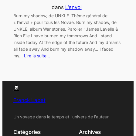
dans
L’envol
Burn my shadow, de UNKLE. Thème général de
« l’envol » pour tous les Novae. Burn my shadow, de
UNKLE, album War stories. Parolier : James Lavelle &
Rich File I have burned my tomorrows And I stand
inside today At the edge of the future And my dreams
all fade away And burn my shadow away… I faced
my…
Lire la suite…
Franck Labat
Un voyage dans le temps et l'univers de l'auteur
Catégories
Archives