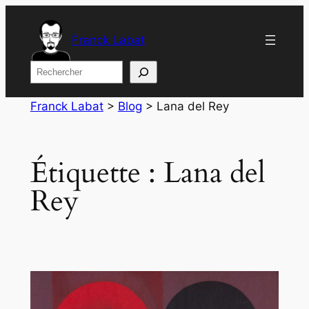
Aller
au
Franck Labat
contenu
Rechercher
Franck Labat
>
Blog
>
Lana del Rey
Étiquette :
Lana del
Rey