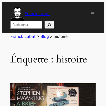
Aller
au
Franck Labat
contenu
Rechercher
Franck Labat
>
Blog
>
histoire
Étiquette :
histoire