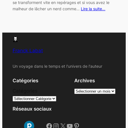
se transforment vite en repérages et si vous avez le
malheur de lâcher un nerd comme…
Lire la suite…
Franck Labat
Un voyage dans le temps et l'univers de l'auteur
Catégories
Archives
A
Catégories
r
c
Réseaux sociaux
h
i
Facebook
Instagram
X
YouTube
Pinterest
v