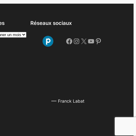
es
Réseaux sociaux
Facebook
Instagram
X
YouTube
Pinterest
—
Franck Labat