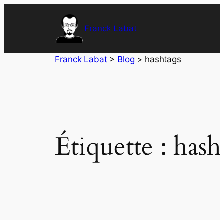
Aller
au
Franck Labat
contenu
Franck Labat
>
Blog
>
hashtags
Étiquette :
hash