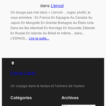
dans
L’envol
On bouge pas mal dans « L’envol« . Jugez plutôt, je
vous emmène : En France En Espagne Au Canada Au
Japon En Mongolie En Grande Bretagne Au États-Unis
Dans les îles Marshall En Norvège En Nouvelle Zélande
En Russie En Islande Au Brésil et même… dans…
L’ESPACE…
Lire la suite…
Franck Labat
Un voyage dans le temps et l'univers de l'auteur
Catégories
Archives