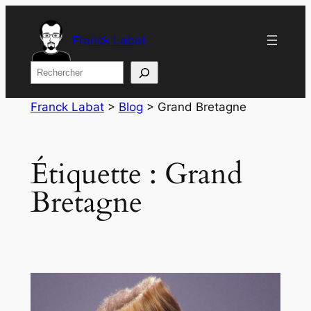
Aller
au
Franck Labat
contenu
Rechercher
Franck Labat
>
Blog
>
Grand Bretagne
Étiquette :
Grand
Bretagne