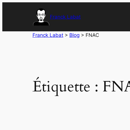
Aller
au
Franck Labat
contenu
Franck Labat
>
Blog
>
FNAC
Étiquette :
FN