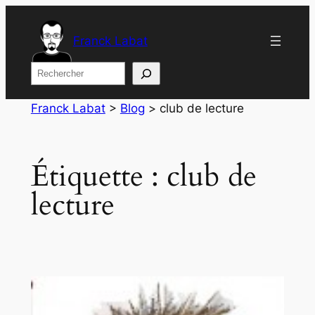
Aller
au
Franck Labat
contenu
Rechercher
Franck Labat
>
Blog
>
club de lecture
Étiquette :
club de
lecture