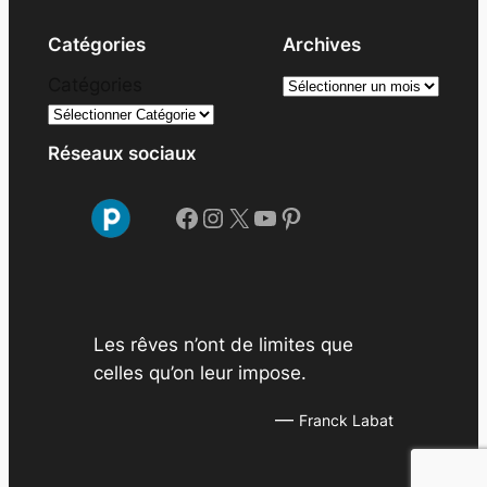
Catégories
Archives
A
Catégories
r
c
Réseaux sociaux
h
i
Facebook
Instagram
X
YouTube
Pinterest
v
e
s
Les rêves n’ont de limites que
celles qu’on leur impose.
—
Franck Labat