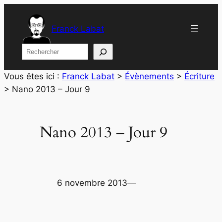
Aller
au
Franck Labat
contenu
Rechercher
Vous êtes ici :
Franck Labat
>
Évènements
>
Écriture
>
Nano 2013 – Jour 9
Nano 2013 – Jour 9
6 novembre 2013
—