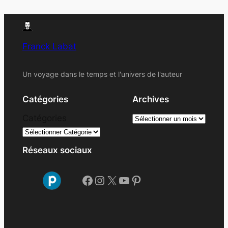
Franck Labat
Un voyage dans le temps et l'univers de l'auteur
Catégories
Archives
A
Catégories
r
c
Réseaux sociaux
h
i
Facebook
Instagram
X
YouTube
Pinterest
v
e
s