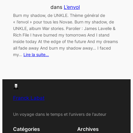
dans
L’envol
Burn my shadow, de UNKLE. Thème général de
« l’envol » pour tous les Novae. Burn my shadow, de
UNKLE, album War stories. Parolier : James Lavelle &
Rich File I have burned my tomorrows And I stand
inside today At the edge of the future And my dreams
all fade away And burn my shadow away… I faced
my…
Lire la suite…
Franck Labat
Un voyage dans le temps et l'univers de l'auteur
Catégories
Archives