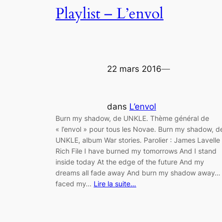
Playlist – L’envol
22 mars 2016
—
dans
L’envol
Burn my shadow, de UNKLE. Thème général de
« l’envol » pour tous les Novae. Burn my shadow, d
UNKLE, album War stories. Parolier : James Lavelle
Rich File I have burned my tomorrows And I stand
inside today At the edge of the future And my
dreams all fade away And burn my shadow away… 
faced my…
Lire la suite…