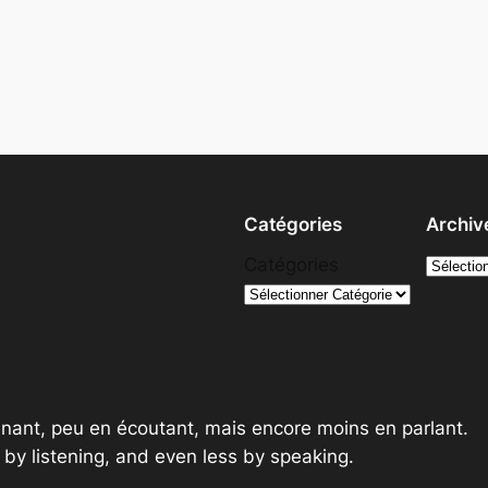
Catégories
Archiv
A
Catégories
r
c
h
i
v
ant, peu en écoutant, mais encore moins en parlant.
e
e by listening, and even less by speaking.
s