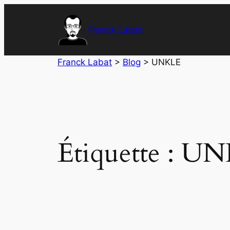
Aller
au
Franck Labat
contenu
Franck Labat
>
Blog
>
UNKLE
Étiquette :
UN