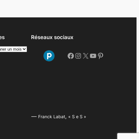
es
Réseaux sociaux
Facebook
Instagram
X
YouTube
Pinterest
—
,
Franck Labat
« S e S »