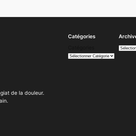
Catégories
Archiv
A
Catégories
r
c
h
i
v
giat de la douleur.
e
ain.
s