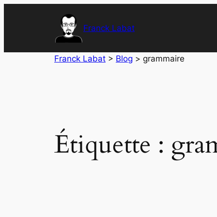
Aller
au
Franck Labat
contenu
Franck Labat
>
Blog
>
grammaire
Étiquette :
gra