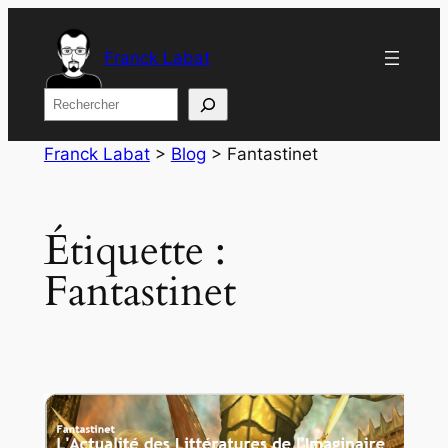
Aller
au
Franck Labat
contenu
Rechercher
Franck Labat
>
Blog
>
Fantastinet
Étiquette :
Fantastinet