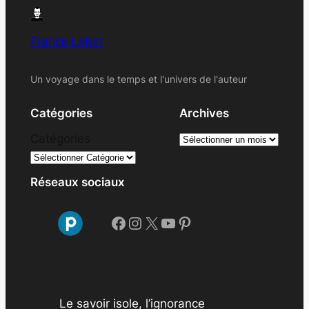
Franck Labat
Un voyage dans le temps et l'univers de l'auteur
Catégories
Archives
A
Catégories
r
c
Réseaux sociaux
h
i
Facebook
Instagram
X
YouTube
Pinterest
v
e
s
Le savoir isole, l’ignorance