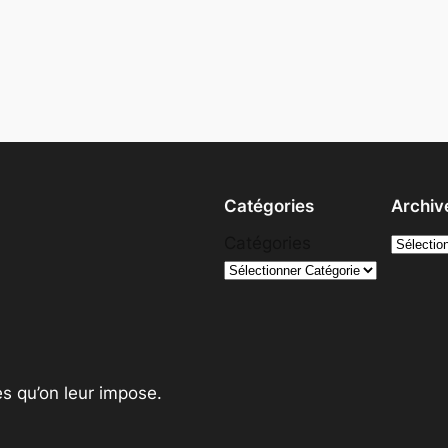
Catégories
Archiv
A
Catégories
r
c
h
i
v
es qu’on leur impose.
e
s