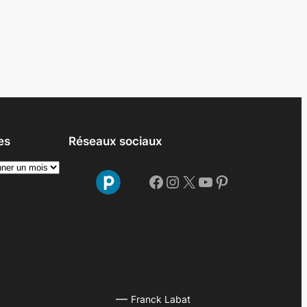
es
Réseaux sociaux
Facebook
Instagram
X
YouTube
Pinterest
—
Franck Labat