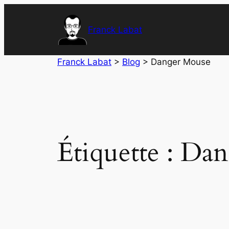
Aller
au
Franck Labat
contenu
Franck Labat
>
Blog
>
Danger Mouse
Étiquette :
Dan