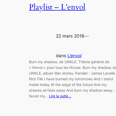
Playlist – L’envol
22 mars 2016
—
dans
L’envol
Burn my shadow, de UNKLE. Thème général de
« l’envol » pour tous les Novae. Burn my shadow, d
UNKLE, album War stories. Parolier : James Lavelle
Rich File I have burned my tomorrows And I stand
inside today At the edge of the future And my
dreams all fade away And burn my shadow away… 
faced my…
Lire la suite…