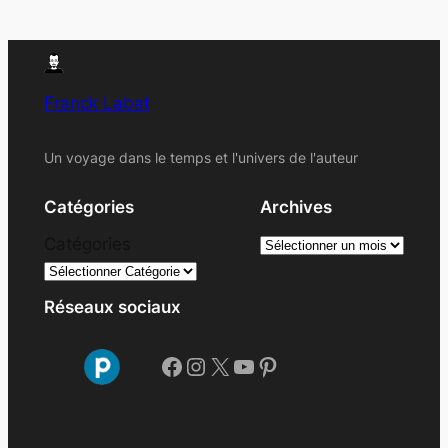
Franck Labat
Un voyage dans le temps et l'univers de l'auteur
Catégories
Archives
A
Catégories
r
c
Réseaux sociaux
h
i
Facebook
Instagram
X
YouTube
Pinterest
v
e
s