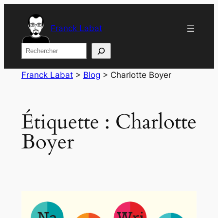
Aller
au
Franck Labat
contenu
Rechercher
Franck Labat
>
Blog
>
Charlotte Boyer
Étiquette :
Charlotte
Boyer