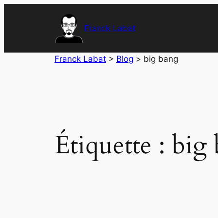
Aller
au
Franck Labat
contenu
Franck Labat
>
Blog
>
big bang
Étiquette :
big